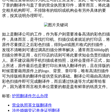
了章的翻译件与盖了章的营业执照复印件，通常而言，将此递
交相关机构即可。不排除有的组织或机构会有另外具体的要
求，按其说明办理即可。
如上是翻译公司的工作，作为客户则需要准备高清的彩色扫描
件，具体而言，是寻找打印机、扫描仪或者就近的打印店，将
原件尽量摆正之后彩色扫描，得到pdf或图片格式的扫描件，
发现不清晰则可通过调高扫描分辨率解决，通常而言600dip的
扫描分辨率足用，在打印店的话则可将此要求知会负责扫描的
人。甚不建议藉用手机扫描或者拍照，这样会显得不正式，如
上所述，原件最后也是要打印出来纳入翻译件的，且在排版的
时候需要藉用原件上的logo、背景、章印等，唯有高清扫描件
可为排版精美的翻译件提供坚实的基础。翻译公司藉由高清的
彩色扫描件即可完成翻译件，而后通过快递等方式邮寄给客
户，因为通常而言相关单位需要的都是盖有鲜章的纸质文件。
标签:
护照翻译件怎么办理
营业执照英文版翻译件
涉外婚姻登记单身证明翻译