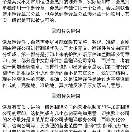
个是其实不太常用但也会见到的涉外章。实际应用中，会见到
单独使用一个翻译章、会见到单独使用一个公章、会见到联合
使用翻译章加公章、也会见到翻译章公章涉外章一同联用，其
实一般都是可以被认可的。
谈及翻译件，自然需要尽可能保障其完整、客观、准确，否则
藉由翻译公司进行翻译就失去了大多意义。翻译件首先由两部
分组成，第一部分是打印出来的护照外语原件加盖翻译公司章
印，第二部分是中文翻译件加盖翻译公司章印，而后在二者右
边一同加盖骑缝章。把原件也打印出来盖章是表明第二部分的
翻译件是根据这个原件翻译的而不是其它文件。说完了结构，
现在说翻译件的完整、准确，这是说翻译件是通过逐字翻译而
作成的，完整地、准确地、真实地反映了原文形式与意思。
谈及有资质，讲的一般是翻译公司的营业执照复印件加盖翻译
公司的章印。这执照或有几小点需要稍加用意，即执照上公司
的名称最好是某某某翻译公司或翻译服务公司，而非文化公
司、咨询公司等，另执照的营业范围中“翻译”或“翻译服务”应
尽可能位置靠前以作为此公司的主营业务。至此，堪可获得盖